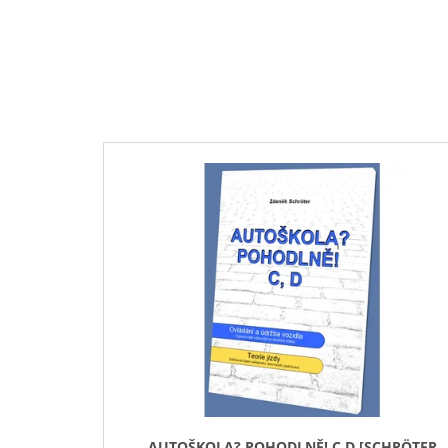
V
Ý
P
I
S
P
R
O
D
U
K
T
AUTOŠKOLA? POHODLNĚ! C,D [SCHRÖTER