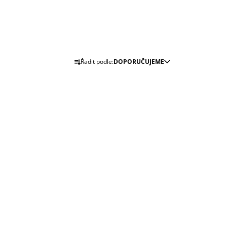
Ř
Řadit podle:
DOPORUČUJEME
A
Z
E
N
Í
P
R
O
D
U
K
T