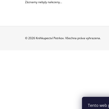
Záznamy nebyly nalezeny...
Z
© 2026 Knihkupectví Petrkov. Všechna práva vyhrazena.
Á
P
A
T
Í
Tento web 